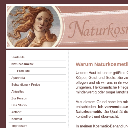
Startseite
Warum Naturkosmeti
Naturkosmetik
Produkte
Unsere Haut ist unser größtes O
Körper, Geist und Seele. Sie ze
Ayurveda
pflegen und ob wir uns in ihr wo
Behandlung + Preise
umgehen. Herkömmliche Pflegepr
Aktuelles
minderwertig oder sogar langfris
Zur Person
Aus diesem Grund habe ich mic
Das Studio
entschieden.
Ich verwende aus
Naturkosmetik.
Die Qualität di
Anfahrt
kontrolliert und überwacht.
Kontakt
Impressum
In meinen Kosmetik-Behandlung